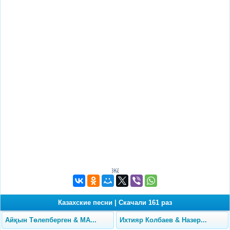
￼
Казахские песни
|
Скачали 161 раз
Айқын Төлепберген & MA...
Ихтияр Колбаев & Назер...