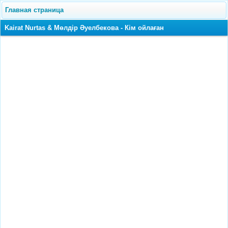
Главная страница
Kairat Nurtas & Мөлдір Әуелбекова - Кім ойлаған