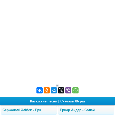
￼
Казахские песни
|
Скачали 86 раз
Сержанәлі Әлібек - Ерк...
Ернар Айдар - Солай