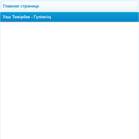
Главная страница
Уаш Темірбек - Гүлімсің