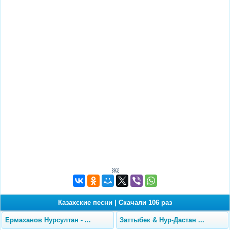
￼
Казахские песни
|
Скачали 106 раз
Ермаханов Нурсултан - ...
Заттыбек & Нур-Дастан ...