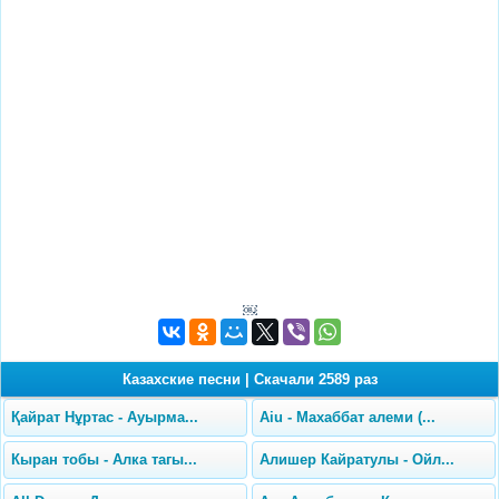
￼
Казахские песни
|
Скачали 2589 раз
Қайрат Нұртас - Ауырма...
Aiu - Махаббат алеми (...
Кыран тобы - Алка тагы...
Алишер Кайратулы - Ойл...