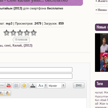
 - Сені калай умы... бесплатно
•
Жангел
мытайын (2013)
для смартфона
бесплатно
•
Нюша -
мат:
mp3
|
Просмотров
:
2479
|
Загрузок
:
859
Новые к
0 голосов
бы
,
сені
,
Калай
,
(2013)
Теги
Шрифт
нұсқа)
Жа
Нурсулта
Кел
Абай
ай
Жан
l
арманым