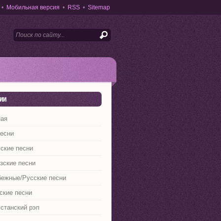
•
Мобильная версия
•
RSS
•
Sitemap
ии
ная
песни
ские песни
зские песни
бежные/Русские песни
ские песни
станский рэп