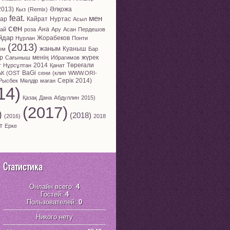
2013)
Әлқожа
Кыз
(Remix)
feat.
мен
пар
Кайрат
Нуртас
Асыл
сен
Ана
ай
роза
Ару
Асан
Пердешов
йдар
Жорабеков
Нұрлан
Понти
(2013)
жаным
Куаныш
ым
Бар
ір
менің
жүрек
Сағыныш
Ибрагимов
2014
Төреғали
т
Нұрсұлтан
Қанат
BaGi
АК
(OST
сени
(клип
WWW.ORI-
Серік
2014)
Рысбек
Мөлдір
маған
14)
Қазақ
Дана
Абдуллин
2015)
(2017)
)
(2018)
(2016)
2018
т
Ерке
Статистика
Онлайн всего:
4
Гостей:
4
Пользователей:
0
Никого нету