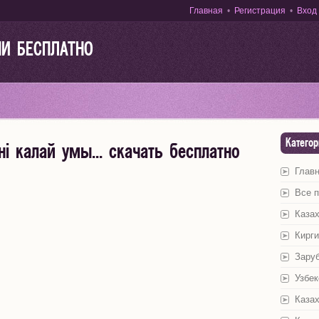
Главная
•
Регистрация
•
Вход
НИ БЕСПЛАТНО
Категор
і калай умы... скачать бесплатно
Глав
Все 
Казах
Кирги
Зару
Узбек
Казах