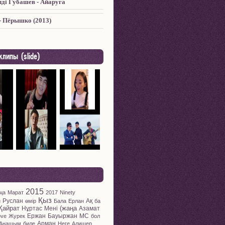
дi Губашев - Айаруга
 Пёрышко (2013)
липы (slide)
2015
ңа
Марат
2017
Ninety
Қыз
Руслан
Ақ
н
өмір
Бала
Ерлан
ба
Қайрат
(жаңа
Нұртас
Мені
Азамат
Ержан
Бауыржан
MC
ove
Журек
бол
Арман
Анашым
биле
Неге
Алишер