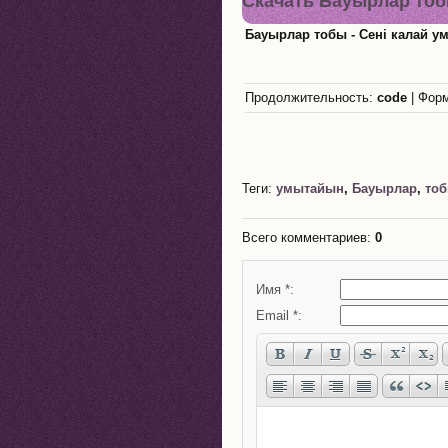
Скачать Бауырлар тобы
Бауырлар тобы - Сені калай у
Продолжительность:
code
| Фор
Теги:
умытайын
,
Бауырлар
,
то
Всего комментариев
:
0
Имя *:
Email *: