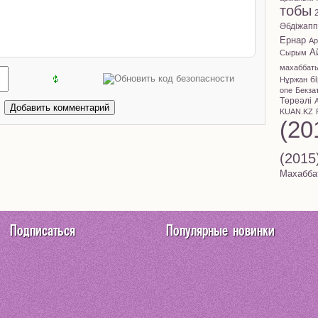
тобы
Әбдіжап
Ернар
Ар
А
Сырым
махаббат
б
Нұржан
one
Бекза
Төреәлі
KUAN.KZ
(20
(2015
Махабба
Подписаться
Популярные новинки