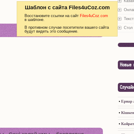
Каза
Шаблон с сайта Files4uCoz.com
Онла
Восстановите ссылки на сайт
Files4uCoz.com
Текст
в шаблоне.
В противном случае посетители вашего сайта
Стол 
будут видеть это сообщение.
Новые 
Случай
•
Ернар 
•
Кiшкен
•
Кайрат