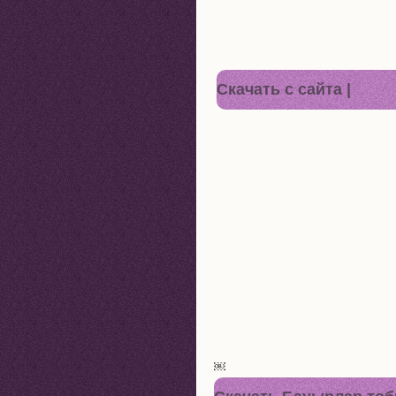
Cкачать с сайта |
￼