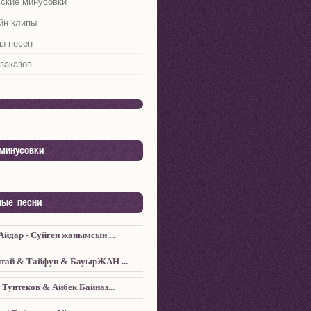
хские минусовки
йн клипы
ы песен
заказов
минусовки
ные песни
Айдар - Суйген жанымсын ...
тай & Тайфун & БауырЖАН ...
 Тунтеков & Айбек Байназ...