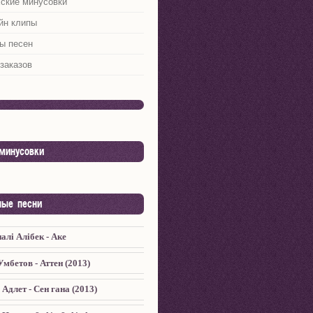
хские минусовки
йн клипы
ы песен
заказов
минусовки
ные песни
алi Алiбек - Аке
мбетов - Аттен (2013)
Адлет - Сен гана (2013)