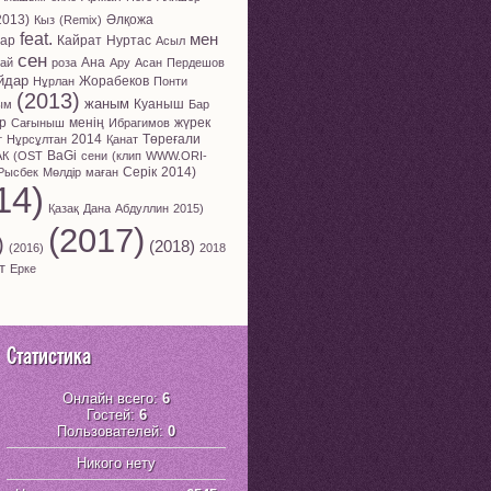
2013)
Әлқожа
Кыз
(Remix)
feat.
мен
пар
Кайрат
Нуртас
Асыл
сен
Ана
ай
роза
Ару
Асан
Пердешов
йдар
Жорабеков
Нұрлан
Понти
(2013)
жаным
Куаныш
ым
Бар
ір
менің
жүрек
Сағыныш
Ибрагимов
2014
Төреғали
т
Нұрсұлтан
Қанат
BaGi
АК
(OST
сени
(клип
WWW.ORI-
Серік
2014)
Рысбек
Мөлдір
маған
14)
Қазақ
Дана
Абдуллин
2015)
(2017)
)
(2018)
(2016)
2018
т
Ерке
Статистика
Онлайн всего:
6
Гостей:
6
Пользователей:
0
Никого нету