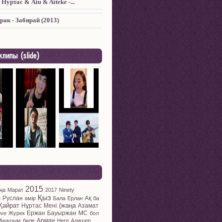
Нуртас & Aiu & Aiteke -...
рак - Забирай (2013)
липы (slide)
2015
ңа
Марат
2017
Ninety
Қыз
Руслан
Ақ
н
өмір
Бала
Ерлан
ба
Қайрат
(жаңа
Нұртас
Мені
Азамат
Ержан
Бауыржан
MC
ove
Журек
бол
Арман
Анашым
биле
Неге
Алишер