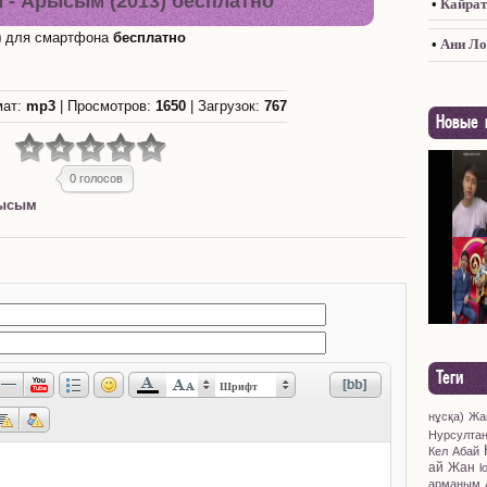
 - Арысым (2013) бесплатно
•
Кайрат 
)
для смартфона
бесплатно
•
Ани Ло
мат:
mp3
|
Просмотров
:
1650
|
Загрузок
:
767
Новые к
0 голосов
ысым
Теги
Шрифт
нұсқа)
Жа
Нурсулта
Кел
Абай
ай
Жан
l
арманым