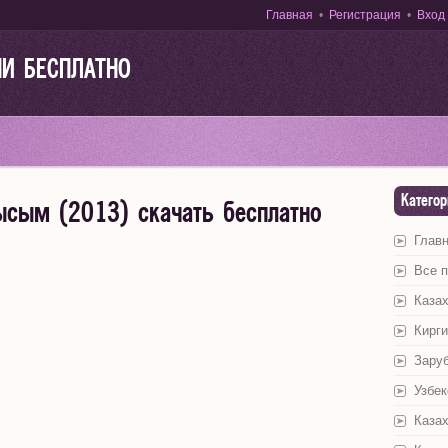
Главная
•
Регистрация
•
Вход
НИ БЕСПЛАТНО
Категор
ысым (2013) скачать бесплатно
Глав
Все 
Казах
Кирги
Зару
Узбек
Казах