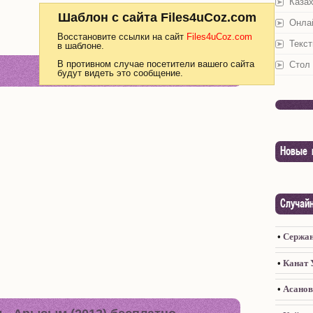
Каза
Шаблон с сайта Files4uCoz.com
Онла
Восстановите ссылки на сайт
Files4uCoz.com
Текст
в шаблоне.
В противном случае посетители вашего сайта
Стол 
будут видеть это сообщение.
Новые 
Случай
•
Сержан
•
Канат У
•
Асанов 