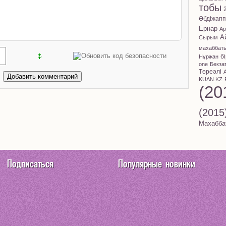
тобы
Әбдіжап
Ернар
Ар
А
Сырым
махаббат
б
Нұржан
one
Бекза
Төреәлі
KUAN.KZ
(20
(2015
Махабба
Подписаться
Популярные новинки