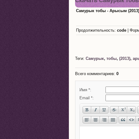
Скачать Самурык тобы
Самурык тобы - Арысым (2013
Продолжительность:
code
| Фор
Теги:
Самурык
,
тобы
,
(2013)
,
ар
Всего комментариев
:
0
Имя *:
Email *: