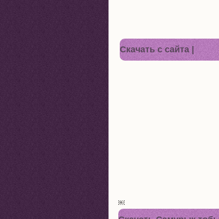
Cкачать с сайта |
￼