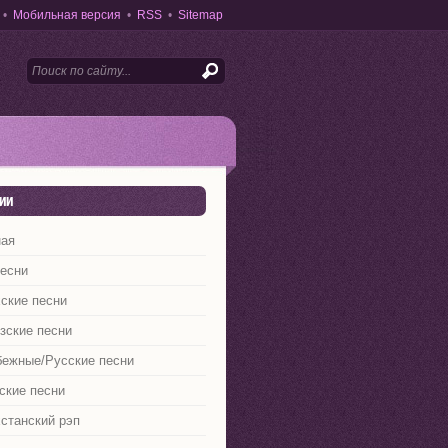
•
Мобильная версия
•
RSS
•
Sitemap
ии
ная
песни
ские песни
зские песни
бежные/Русские песни
ские песни
станский рэп