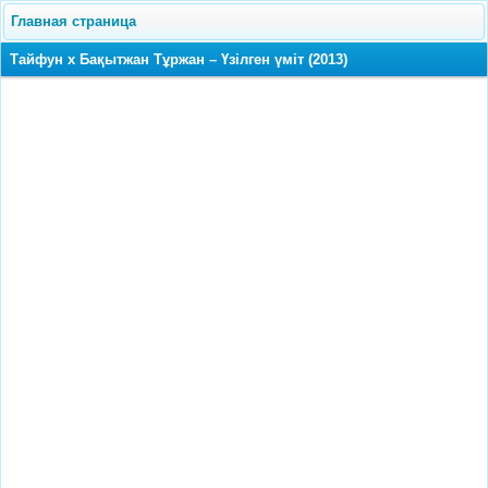
Главная страница
Тайфун x Бақытжан Тұржан – Үзілген үміт (2013)