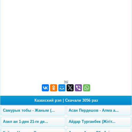
￼
Казахский рэп
|
Скачали 3056 раз
Самурык тобы - Жаным (...
Асан Пердешов - Алма а...
Азил ан 1-ден 21-ге де...
Айдар Турганбек (Жiгiт...