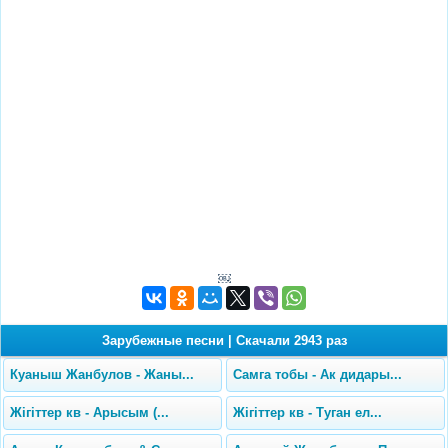
￼
Зарубежные песни
|
Скачали 2943 раз
Куаныш Жанбулов - Жаны...
Самга тобы - Ак дидары...
Жігіттер кв - Арысым (...
Жігіттер кв - Туган ел...