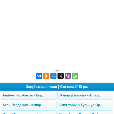
￼
Зарубежные песни
|
Скачали 2418 раз
Алибек Карабеков - Куд...
Жанар Дугалова - Алгаш...
Асан Пердешов - Кешір ...
Азия тобы & Гульнур Ор...