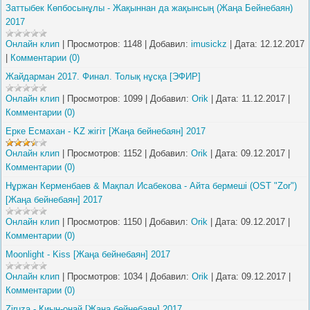
Заттыбек Көпбосынұлы - Жақыннан да жақынсың (Жаңа Бейнебаян)
2017
Онлайн клип
|
Просмотров:
1148
|
Добавил:
imusickz
|
Дата:
12.12.2017
|
Комментарии (0)
Жайдарман 2017. Финал. Толық нұсқа [ЭФИР]
Онлайн клип
|
Просмотров:
1099
|
Добавил:
Orik
|
Дата:
11.12.2017
|
Комментарии (0)
Ерке Есмахан - KZ жігіт [Жаңа бейнебаян] 2017
Онлайн клип
|
Просмотров:
1152
|
Добавил:
Orik
|
Дата:
09.12.2017
|
Комментарии (0)
Нұржан Керменбаев & Мақпал Исабекова - Айта бермеші (OST "Zor")
[Жаңа бейнебаян] 2017
Онлайн клип
|
Просмотров:
1150
|
Добавил:
Orik
|
Дата:
09.12.2017
|
Комментарии (0)
Moonlight - Kiss [Жаңа бейнебаян] 2017
Онлайн клип
|
Просмотров:
1034
|
Добавил:
Orik
|
Дата:
09.12.2017
|
Комментарии (0)
Ziruza - Қиын-оңай [Жаңа бейнебаян] 2017