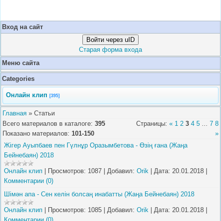
Вход на сайт
Войти через uID
Старая форма входа
Меню сайта
Categories
Онлайн клип
[395]
Главная
»
Статьи
Всего материалов в каталоге
:
395
Страницы
:
«
1
2
3
4
5
...
7
8
Показано материалов
:
101-150
»
Жігер Ауыпбаев пен Гүлнұр Оразымбетова - Өзің ғана (Жаңа
Бейнебаян) 2018
Онлайн клип
|
Просмотров:
1087
|
Добавил:
Orik
|
Дата:
20.01.2018
|
Комментарии (0)
Шімән апа - Сен келін болсаң инабатты (Жаңа Бейнебаян) 2018
Онлайн клип
|
Просмотров:
1085
|
Добавил:
Orik
|
Дата:
20.01.2018
|
Комментарии (0)